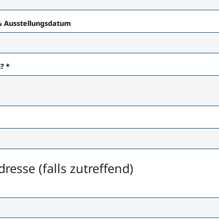
& Ausstellungsdatum
n?
*
sse (falls zutreffend)