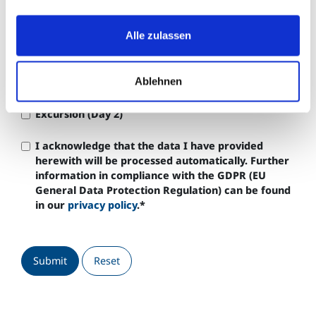
USA bedeuten kann.
Mini Symposium Chemical & Process Engineering
Alle zulassen
Dinner (Day 1)
Ablehnen
Lab Tour (Day 2)
Excursion (Day 2)
I acknowledge that the data I have provided
herewith will be processed automatically. Further
information in compliance with the GDPR (EU
General Data Protection Regulation) can be found
in our
privacy policy
.
*