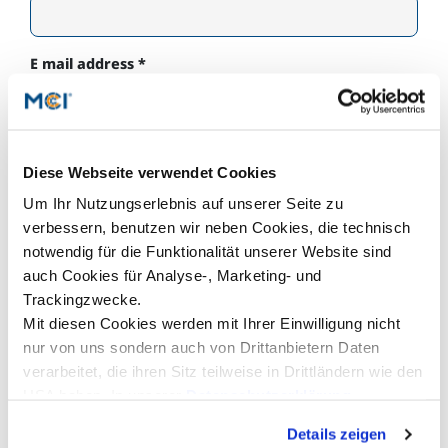
E mail address
*
Institution
*
Diese Webseite verwendet Cookies
Um Ihr Nutzungserlebnis auf unserer Seite zu
verbessern, benutzen wir neben Cookies, die technisch
I am planning the following submission:
notwendig für die Funktionalität unserer Website sind
Presentation + Extended Abstract (approx. 4
auch Cookies für Analyse-, Marketing- und
pages)
Trackingzwecke.
Mit diesen Cookies werden mit Ihrer Einwilligung nicht
Poster + Short Abstract (approx. 300 words)
nur von uns sondern auch von Drittanbietern Daten
verarbeitet, die ihren Sitz teilweise in Drittländern wie den
Short Abstract for Particle Forum (approx. 300
USA haben. In unserer
Datenschutzerklärung
words)
informieren wir Sie über diese Tools und Partner und
Details zeigen
erklären Ihnen genau, was eine Datenübermittlung in die
I will take part in the following program items: