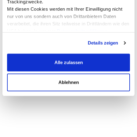
Trackingzwecke.
Mit diesen Cookies werden mit Ihrer Einwilligung nicht
nur von uns sondern auch von Drittanbietern Daten
verarbeitet, die ihren Sitz teilweise in Drittländern wie den
USA haben. In unserer
Datenschutzerklärung
informieren wir Sie über diese Tools und Partner und
Details zeigen
erklären Ihnen genau, was eine Datenübermittlung in die
USA bedeuten kann.
Alle zulassen
Ablehnen